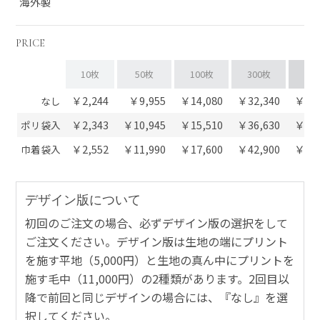
海外製
PRICE
10枚
50枚
100枚
300枚
60
￥2,244
￥9,955
￥14,080
￥32,340
￥58,
なし
￥2,343
￥10,945
￥15,510
￥36,630
￥66,
ポリ袋入
￥2,552
￥11,990
￥17,600
￥42,900
￥78,
巾着袋入
デザイン版について
初回のご注文の場合、必ずデザイン版の選択をして
ご注文ください。デザイン版は生地の端にプリント
を施す平地（5,000円）と生地の真ん中にプリントを
施す毛中（11,000円）の2種類があります。2回目以
降で前回と同じデザインの場合には、『なし』を選
択してください。