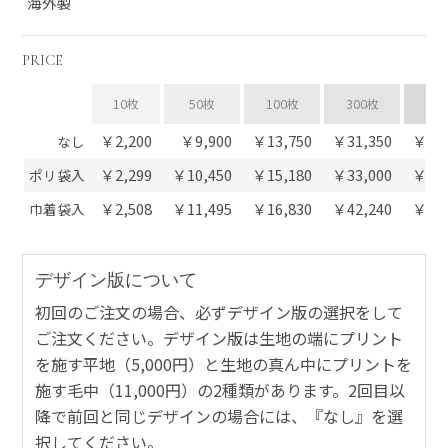
海外製
PRICE
10枚
50枚
100枚
300枚
60
￥2,200
￥9,900
￥13,750
￥31,350
￥57,
なし
￥2,299
￥10,450
￥15,180
￥33,000
￥66,
ポリ袋入
￥2,508
￥11,495
￥16,830
￥42,240
￥78,
巾着袋入
デザイン版について
初回のご注文の場合、必ずデザイン版の選択をして
ご注文ください。デザイン版は生地の端にプリント
を施す平地（5,000円）と生地の真ん中にプリントを
施す毛中（11,000円）の2種類があります。2回目以
降で前回と同じデザインの場合には、『なし』を選
択してください。